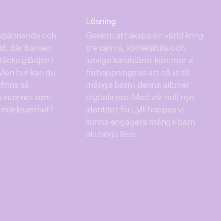
Lösning
n spännande och
Genom att skapa en värld kring
ld, där barnen
tre varma, kärleksfulla och
äcka glädjen i
lurviga karaktärer kommer vi
 Men hur kan du
förhoppningsvis att nå ut till
finns så
många barn i denna alltmer
 internet som
digitala era. Med vår helt nya
ppmärksamhet?
identitet för Lylli hoppas vi
kunna engagera många barn
att börja läsa.