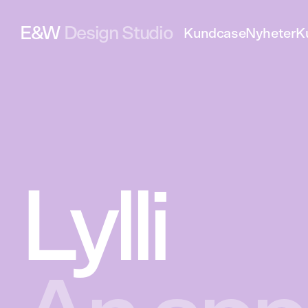
E&W
Design Studio
Kundcase
Nyheter
K
Lylli