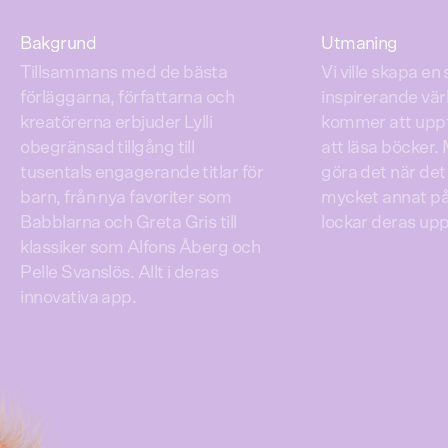
Bakgrund
Utmaning
Tillsammans med de bästa
Vi ville skapa e
förläggarna, författarna och
inspirerande vär
kreatörerna erbjuder Lylli
kommer att uppt
obegränsad tillgång till
att läsa böcker.
tusentals engagerande titlar för
göra det när det 
barn, från nya favoriter som
mycket annat på
Babblarna och Greta Gris till
lockar deras u
klassiker som Alfons Åberg och
Pelle Svanslös. Allt i deras
innovativa app.