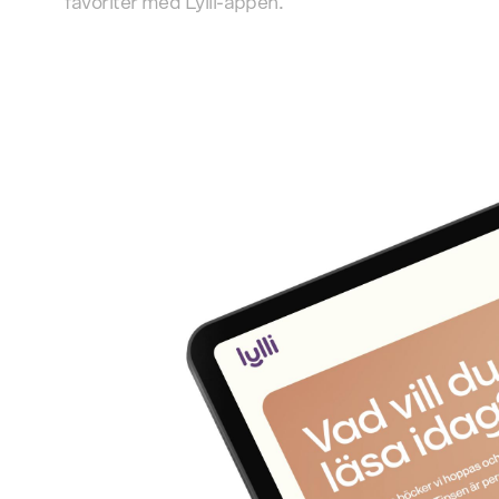
favoriter med Lylli-appen.