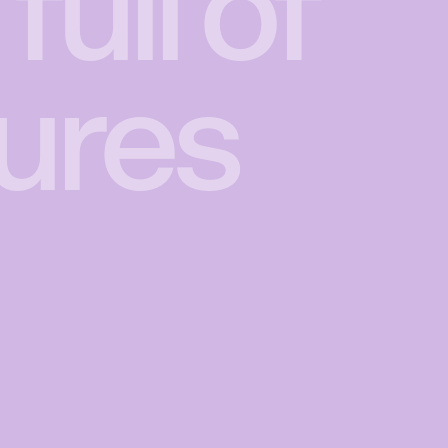
ull of
ures