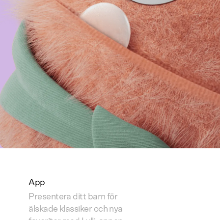
App
Presentera ditt barn för
älskade klassiker och nya