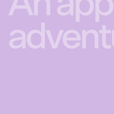
An app f
advent