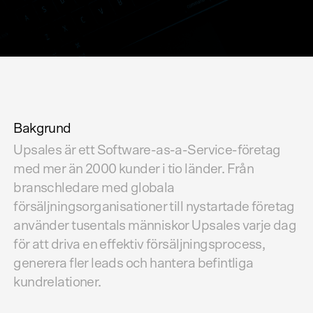
Bakgrund
Upsales är ett Software-as-a-Service-företag
med mer än 2000 kunder i tio länder. Från
branschledare med globala
försäljningsorganisationer till nystartade företag
använder tusentals människor Upsales varje dag
för att driva en effektiv försäljningsprocess,
generera fler leads och hantera befintliga
kundrelationer.