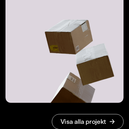
Open Banking
Simplified
Varumärkesidentitet och webb
Sendify
Visa alla projekt
We set your business