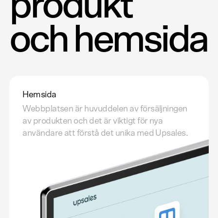
produkt
och hemsida
Hemsida
Webbplatsen är huvuddelen av försäljningen
av produkten och det är viktigt för nya
användare att förstå det unika med Upsales.