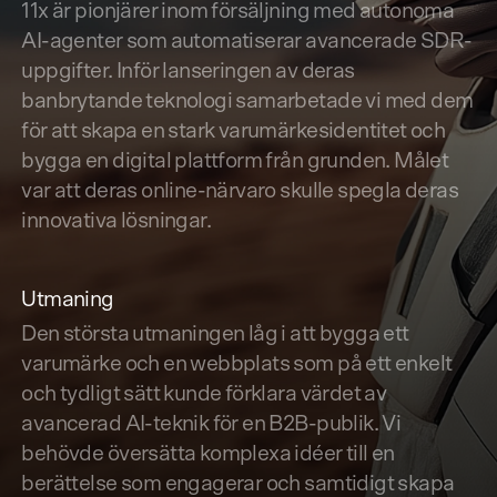
11x är pionjärer inom försäljning med autonoma
AI-agenter som automatiserar avancerade SDR-
uppgifter. Inför lanseringen av deras
banbrytande teknologi samarbetade vi med dem
för att skapa en stark varumärkesidentitet och
bygga en digital plattform från grunden. Målet
var att deras online-närvaro skulle spegla deras
innovativa lösningar.
Utmaning
Den största utmaningen låg i att bygga ett
varumärke och en webbplats som på ett enkelt
och tydligt sätt kunde förklara värdet av
avancerad AI-teknik för en B2B-publik. Vi
behövde översätta komplexa idéer till en
berättelse som engagerar och samtidigt skapa