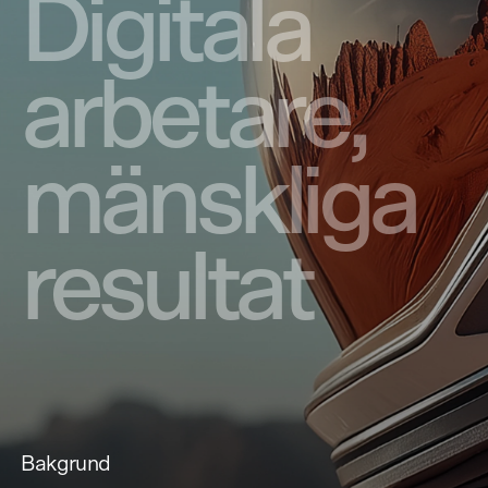
Digitala
arbetare,
mänskliga
resultat
Bakgrund