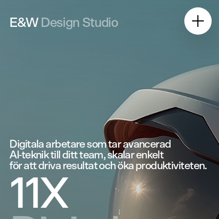
E&W
Design Studio
Digitala
arbetare
som
tar
avancerad
AI‑teknik
till
ditt
team,
skalar
enkelt
för
att
driva
resultat
och
öka
produktiviteten.
11X