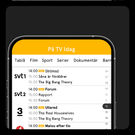
Varumärket måste kunna samexistera med
streamingtjänster och TV-stationer