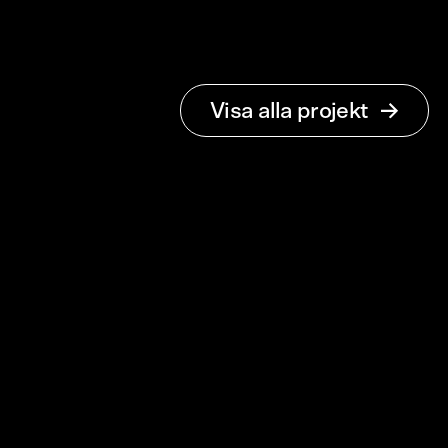
IRnova
Visa alla projekt
The revolution
of T2SL
Varumärkesidentitet och webb